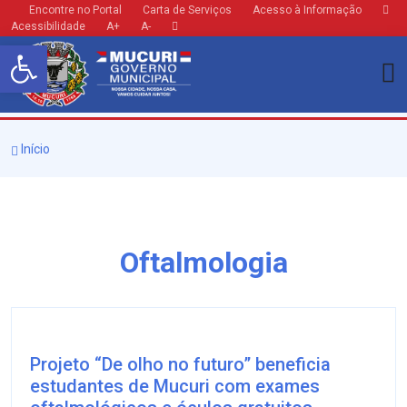
Encontre no Portal
Carta de Serviços
Acesso à Informação
Acessibilidade
A+
A-
Barra de Ferramentas Aberta
Início
Oftalmologia
Projeto “De olho no futuro” beneficia
estudantes de Mucuri com exames